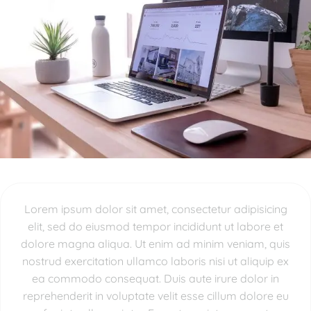
Lorem ipsum dolor sit amet, consectetur adipisicing
elit, sed do eiusmod tempor incididunt ut labore et
dolore magna aliqua. Ut enim ad minim veniam, quis
nostrud exercitation ullamco laboris nisi ut aliquip ex
ea commodo consequat. Duis aute irure dolor in
reprehenderit in voluptate velit esse cillum dolore eu