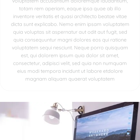
voluptatem accusantium doloremque laudantium,
totam rem aperiam, eaque ipsa quae ab illo
inventore veritatis et quasi architecto beatae vitae
dicta sunt explicabo. Nemo enim ipsam voluptatem
quia voluptas sit aspernatur aut odit aut fugit, sed
quia consequuntur magni dolores eos qui ratione
voluptatem sequi nesciunt. Neque porro quisquam
est, qui dolorem ipsum quia dolor sit amet,
consectetur, adipisci velit, sed quia non numquam
eius modi tempora incidunt ut labore etdolore
magnam aliquam quaerat voluptatem