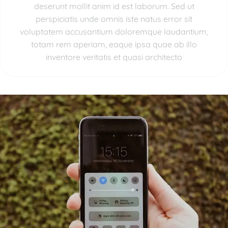
deserunt mollit anim id est laborum. Sed ut
perspiciatis unde omnis iste natus error sit
voluptatem accusantium doloremque laudantium,
totam rem aperiam, eaque ipsa quae ab illo
inventore veritatis et quasi architecto